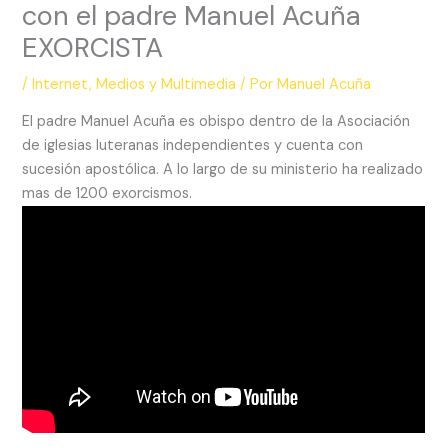
con el padre Manuel Acuña
EXORCISTA
/
Internet
,
Medios y Multimedia
/ Por
Manuel Acuña
El padre Manuel Acuña es obispo dentro de la Asociación
de iglesias luteranas independientes y cuenta con
sucesión apostólica. A lo largo de su ministerio ha realizado
mas de 1200 exorcismos.