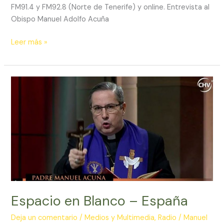
FM91.4 y FM92.8 (Norte de Tenerife) y online. Entrevista al
Obispo Manuel Adolfo Acuña
PIEL
Leer más »
DE
LETRAS
con
Ariel
Azor
y
Gimena
Rodríguez
Espacio en Blanco – España
Deja un comentario
/
Medios y Multimedia
,
Radio
/
Manuel