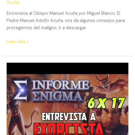
Acuña
Entrevista al Obispo Manuel Acuña por Miguel Blanco. El
Padre Manuel Adolfo Acuña, nos da algunos consejos para
protegernos del maligno. Ir a descargar
Espacio
Leer más »
en
Blanco
–
España