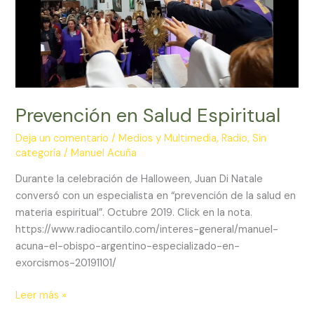
he
visto
todo»
Prevención en Salud Espiritual
Deja un comentario
/
Medios y Multimedia
,
Radio
,
Sin
categoría
/
Manuel Acuña
Durante la celebración de Halloween, Juan Di Natale
conversó con un especialista en “prevención de la salud en
materia espiritual”. Octubre 2019. Click en la nota.
https://www.radiocantilo.com/interes-general/manuel-
acuna-el-obispo-argentino-especializado-en-
exorcismos-20191101/
Prevención
Leer más »
en