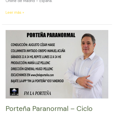
Online de Madrid – España.
Conexión
Leer más »
Axial.
Madrid-
España
Porteña Paranormal – Ciclo