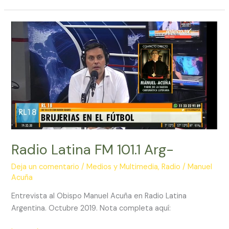
Salud
Espiritual
Radio Latina FM 101.1 Arg-
Deja un comentario
/
Medios y Multimedia
,
Radio
/
Manuel
Acuña
Entrevista al Obispo Manuel Acuña en Radio Latina
Argentina. Octubre 2019. Nota completa aquí: