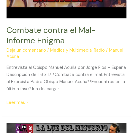
Combate contra el Mal-
Informe Enigma
Deja un comentario
/
Medios y Multimedia
,
Radio
/
Manuel
Acuña
Entrevista al Obispo Manuel Acuña por Jorge Rios – España
Descripción de T6 x 17 *Combate contra el mal: Entrevista
al Exorcista Padre Obispo Manuel Acuña**Encuentros en la
última fase* Ir a descargar
Combate
Leer más »
contra
el
Mal-
Informe