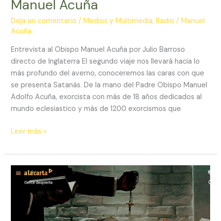
Manuel Acuña
Deja un comentario
/
Medios y Multimedia
,
Radio
/
Manuel
Acuña
Entrevista al Obispo Manuel Acuña por Julio Barroso
directo de Inglaterra El segundo viaje nos llevará hacia lo
más profundo del averno, conoceremos las caras con que
se presenta Satanás. De la mano del Padre Obispo Manuel
Adolfo Acuña, exorcista con más de 18 años dedicados al
mundo eclesiastico y más de 1200 exorcismos que
La
Leer más »
luz
del
Misterio-
Posesiones
diabólicas
con
el