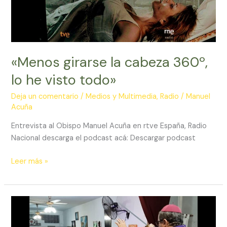
Obispo
Manuel
Acuña
«Menos girarse la cabeza 360º,
lo he visto todo»
Deja un comentario
/
Medios y Multimedia
,
Radio
/
Manuel
Acuña
Entrevista al Obispo Manuel Acuña en rtve España, Radio
Nacional descarga el podcast acá: Descargar podcast
«Menos
Leer más »
girarse
la
cabeza
360º,
lo