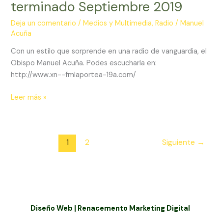
terminado Septiembre 2019
Deja un comentario
/
Medios y Multimedia
,
Radio
/
Manuel
Acuña
Con un estilo que sorprende en una radio de vanguardia, el
Obispo Manuel Acuña. Podes escucharla en:
http://www.xn--fmlaportea-19a.com/
Porteña
Leer más »
Paranormal
–
Ciclo
1
2
Siguiente
→
terminado
Septiembre
2019
Diseño Web | Renacemento Marketing Digital