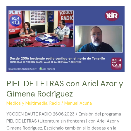
exorcista:
«No
creer
no
nos
salva
de
las
consecuencias»
PIEL DE LETRAS con Ariel Azor y
Gimena Rodríguez
Medios y Multimedia
,
Radio
/
Manuel Acuña
YCODEN DAUTE RADIO 26.06.2023 / Emisión del programa
PIEL DE LETRAS (Literatura sin fronteras) con Ariel Azor y
Gimena Rodríguez. Escúchalo también si lo deseas en la