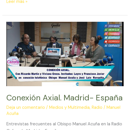
Radio
Leer más »
Latina
FM
101.1
Arg-
Conexión Axial. Madrid- España
Deja un comentario
/
Medios y Multimedia
,
Radio
/
Manuel
Acuña
Entrevistas frecuentes al Obispo Manuel Acuña en la Radio