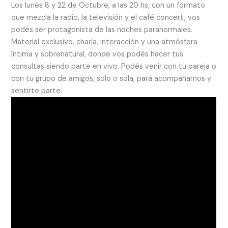
Los lunes 8 y 22 de Octubre, a las 20 hs, con un formato
que mezcla la radio, la televisión y el café concert, vos
podés ser protagonista de las noches paranormales.
Material exclusivo, charla, interacción y una atmósfera
íntima y sobrenatural, donde vos podés hacer tus
consultas siendo parte en vivo. Podés venir con tu pareja o
con tu grupo de amigos, solo o sola, para acompañarnos y
sentirte parte.