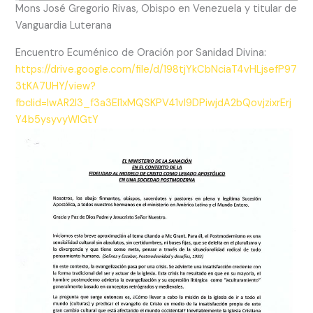
Mons José Gregorio Rivas, Obispo en Venezuela y titular de
Vanguardia Luterana
Encuentro Ecuménico de Oración por Sanidad Divina:
https://drive.google.com/file/d/198tjYkCbNciaT4vHLjsefP97
3tKA7UHY/view?
fbclid=IwAR2I3_f3a3El1xMQSKPV41vl9DPiwjdA2bQovjzixrErj
Y4b5ysyvyWIGtY