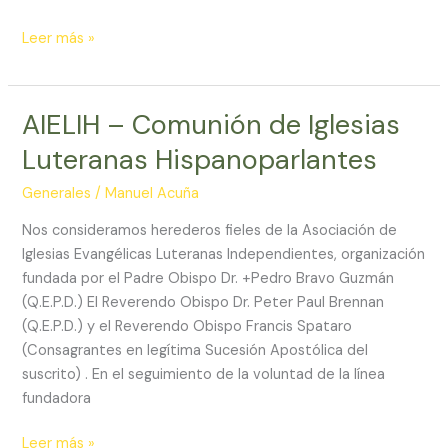
AIELIH
Leer más »
–
Comunión
de
AIELIH – Comunión de Iglesias
Iglesias
Luteranas Hispanoparlantes
Luteranas
Hispanoparlantes
Generales
/
Manuel Acuña
Nos consideramos herederos fieles de la Asociación de
Iglesias Evangélicas Luteranas Independientes, organización
fundada por el Padre Obispo Dr. +Pedro Bravo Guzmán
(Q.E.P.D.) El Reverendo Obispo Dr. Peter Paul Brennan
(Q.E.P.D.) y el Reverendo Obispo Francis Spataro
(Consagrantes en legítima Sucesión Apostólica del
suscrito) . En el seguimiento de la voluntad de la línea
fundadora
AIELIH
Leer más »