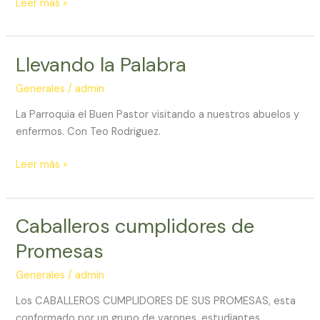
Damas
Leer más »
Liberación
Luteranas
–
Roma
2019
Llevando la Palabra
Generales
/
admin
La Parroquia el Buen Pastor visitando a nuestros abuelos y
enfermos. Con Teo Rodriguez.
Llevando
Leer más »
la
Palabra
Caballeros cumplidores de
Promesas
Generales
/
admin
Los CABALLEROS CUMPLIDORES DE SUS PROMESAS, esta
conformado por un grupo de varones, estudiantes,