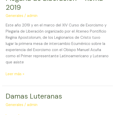
2019
Generales
/
admin
Este año 2019 y en el marco del XIV Curso de Exorcismo y
Plegaria de Liberación organizado por el Ateneo Pontificio
Regina Apostolorum, de los Legionarios de Cristo tuvo
lugar la primera mesa de intercambio Ecuménico sobre la
experiencia del Exorcismo con el Obispo Manuel Acuña
como el Primer representante Latinoamericano y Luterano
que asiste
XIV
Leer más »
Curso
de
Exorcismo
Damas Luteranas
y
Plegaria
Generales
/
admin
de