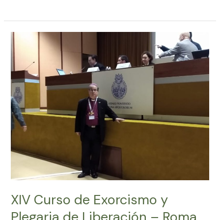
–
Comunión
de
Iglesias
Luteranas
Hispanoparlantes
XIV Curso de Exorcismo y
Plegaria de Liberación – Roma