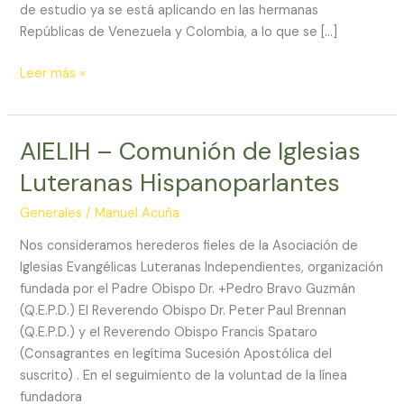
de estudio ya se está aplicando en las hermanas
Repúblicas de Venezuela y Colombia, a lo que se […]
Escuela
Leer más »
de
Exorcistas
Europa
AIELIH – Comunión de Iglesias
Luteranas Hispanoparlantes
Generales
/
Manuel Acuña
Nos consideramos herederos fieles de la Asociación de
Iglesias Evangélicas Luteranas Independientes, organización
fundada por el Padre Obispo Dr. +Pedro Bravo Guzmán
(Q.E.P.D.) El Reverendo Obispo Dr. Peter Paul Brennan
(Q.E.P.D.) y el Reverendo Obispo Francis Spataro
(Consagrantes en legítima Sucesión Apostólica del
suscrito) . En el seguimiento de la voluntad de la línea
fundadora