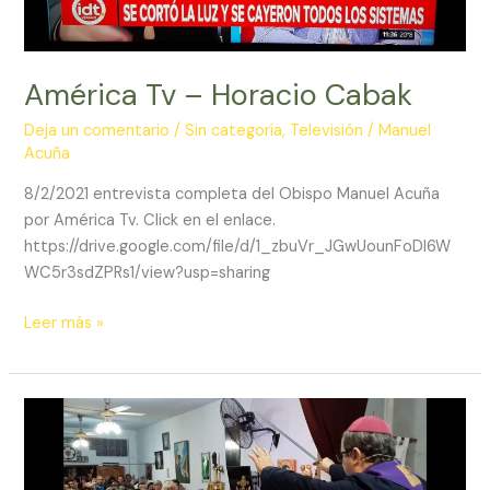
América Tv – Horacio Cabak
Deja un comentario
/
Sin categoría
,
Televisión
/
Manuel
Acuña
8/2/2021 entrevista completa del Obispo Manuel Acuña
por América Tv. Click en el enlace.
https://drive.google.com/file/d/1_zbuVr_JGwUounFoDl6W
WC5r3sdZPRs1/view?usp=sharing
América
Leer más »
Tv
–
Horacio
Cabak