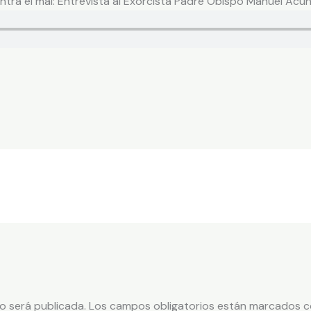
tra el mal: Entrevista al Exorcista Padre Obispo Manuel Acuñ
o será publicada.
Los campos obligatorios están marcados 