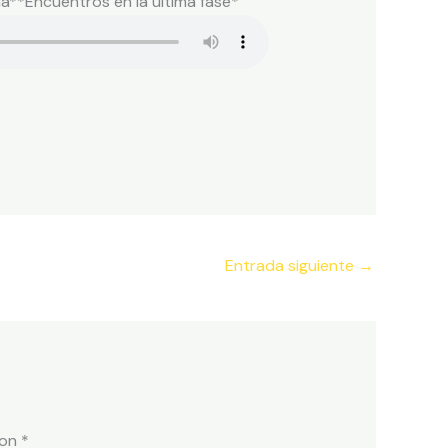
a**Encuentros en la última fase*
Entrada siguiente
→
con
*