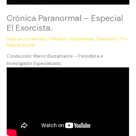
Crónica Paranormal – Especial
El Exorcista.
Deja un comentario
/
Medios y Multimedia
,
Televisión
/ Por
Manuel Acuña
Conducción: Marco Bustamante – Periodista e
Investigador Especializado.