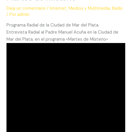
Deja un comentario
/
Internet
,
Medios y Multimedia
,
Radio
/ Por
admin
Programa Radial de la Ciudad de Mar del Plata.
Entrevista Radial al Padre Manuel Acuña en la Ciudad de
Mar del Plata, en el programa «Martes de Misterio»