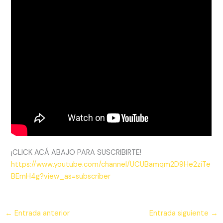
¡CLICK ACÁ ABAJO PARA SUSCRIBIRTE!
https://www.youtube.com/channel/UCUBamqm2D9He2ziTe
BEmH4g?view_as=subscriber
←
Entrada anterior
Entrada siguiente
→