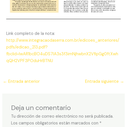
Link completo de la nota:
http://www.integracaodaserra.com.br/edicoes_anteriores/
pdfs/edicao_213.pdf?
fbclid=IwAR1bcBO4uDS7IA3s3f3imNjhwbnX2VfipGg0ftXwh
qQH2VPF3POduHrBTNU
←
Entrada anterior
Entrada siguiente
→
Deja un comentario
Tu dirección de correo electrónico no será publicada.
Los campos obligatorios están marcados con
*