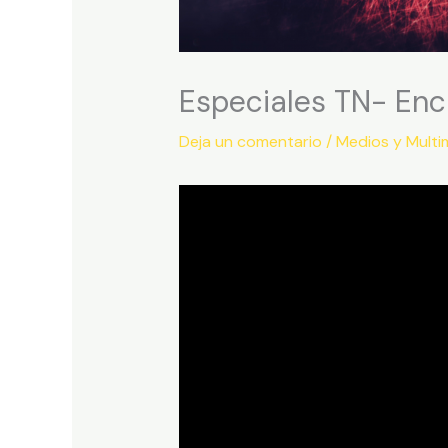
Especiales TN- Enc
Deja un comentario
/
Medios y Multi