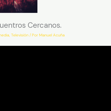
uentros Cercanos.
media
,
Televisión
/ Por
Manuel Acuña